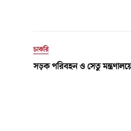
চাকরি
সড়ক পরিবহন ও সেতু মন্ত্রণাল
সুজন চন্দ্র রায়
স্টাফ রিপোর্টার
প্রকাশ : ০৮ এপ্রিল ২০২৬
প্রিন্ট সংস্করণ
ফটো কার্ড
|
|
সড়ক পরিবহন ও মহাসড়ক বিভাগের আওতাধীন ঢাকা পর
প্রকাশ করেছে। ১৩তম থেকে ১৭ গ্রেডে মোট ২৩টি পদে