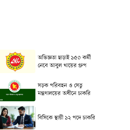
অভিজ্ঞতা ছাড়াই ১৫০ কর্মী
নেবে আবুল খায়ের গ্রুপ
সড়ক পরিবহন ও সেতু
মন্ত্রণালয়ের অধীনে চাকরি
বিসিকে স্থায়ী ১২ পদে চাকরি