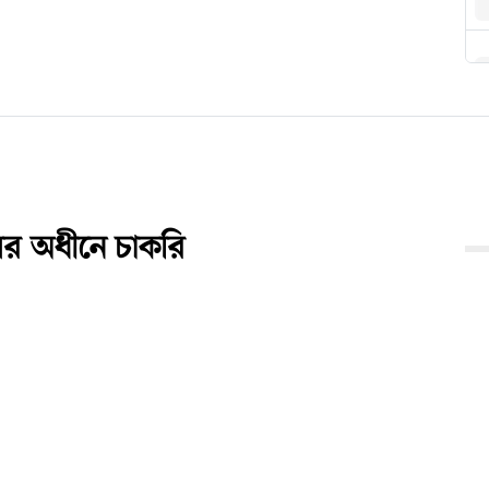
য়ের অধীনে চাকরি
িবহন সমন্বয় কর্তৃপক্ষ (ডিটিসিএ) তাদের নিয়োগ বিজ্ঞপ্তি
 জনবল নিয়োগ দেবে প্রতিষ্ঠানটি। আগ্রহী প্রার্থীরা অনলাইনের