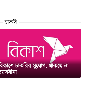
চাকরি
বিকাশে চাকরির সুযোগ, থাকছে না
বয়সসীমা