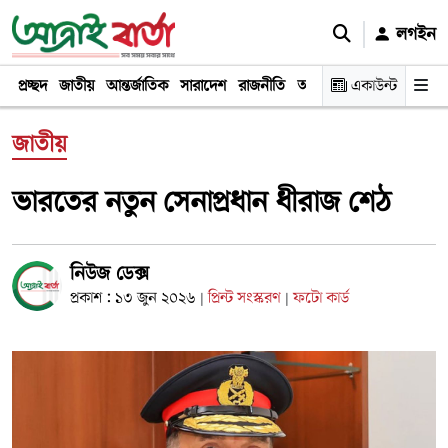
লগইন
প্রচ্ছদ
জাতীয়
আন্তর্জাতিক
সারাদেশ
রাজনীতি
অর্থনীতি
একাউন্ট
খেলা
বিনোদন
জাতীয়
ভারতের নতুন সেনাপ্রধান ধীরাজ শেঠ
নিউজ ডেক্স
প্রকাশ : ১৩ জুন ২০২৬
প্রিন্ট সংস্করণ
ফটো কার্ড
|
|