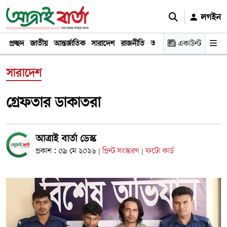
লগইন
প্রচ্ছদ
জাতীয়
আন্তর্জাতিক
সারাদেশ
রাজনীতি
অর্থনীতি
একাউন্ট
খেলা
বিনোদন
সারাদেশ
গ্রেফতার ডাকাতরা
আত্রাই বার্তা ডেস্ক
প্রকাশ : ০৯ মে ২০২৬
প্রিন্ট সংস্করণ
ফটো কার্ড
|
|