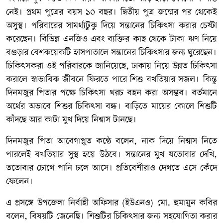
নেই। প্রথম পুত্রের বয়স ১০ বছর। দ্বিতীয় পুত্র জন্মের পর থেকেই
অসুস্থ। পরিবারের সামর্থ্যটুকু দিয়ে সন্তানের চিকিৎসা করার চেষ্টা
করেছেন। বিভিন্ন এনজিও এবং ব্যক্তির কাছ থেকে টাকা ঋণ নিয়ে
বগুড়ার বেশকয়েকটি হাসপাতালে সন্তানের চিকিৎসার জন্য ঘুরেছেন।
চিকিৎসকরা ওই পরিবারকে জানিয়েছে, ঢাকায় নিয়ে উন্নত চিকিৎসা
করালে স্বাভাবিক জীবনে ফিরতে পারে শিশু বখতিয়ার সজল। কিন্তু
দিনমজুর পিতার পক্ষে চিকিৎসা খরচ বহন করা অসম্ভব। বর্তমানে
অর্থের অভাবে শিশুর চিকিৎসা বন্ধ। বাড়িতে মায়ের কোলে শিশুটি
কাঁদছে আর কাটা মুখ দিয়ে নিশ্বাস টানছে।
দিনমজুর পিতা আবেগাপ্লুত কন্ঠে বলেন, নাক দিয়ে নিশ্বাস নিতে
পারলেই বখতিয়ার সুস্থ হয়ে উঠবে। সন্তানের মুখ যতোবার দেখি,
ততোবার চোখে পানি চলে আসে। প্রতিবেশীরাও দেখতে এসে কেঁদে
ফেলেন।
এ প্রসঙ্গে উপজেলা নির্বাহী অফিসার (ইউএনও) মো. হুমায়ুন কবির
বলেন, বিষয়টি জেনেছি। শিশুটির চিকিৎসার জন্য সহযোগিতা করার