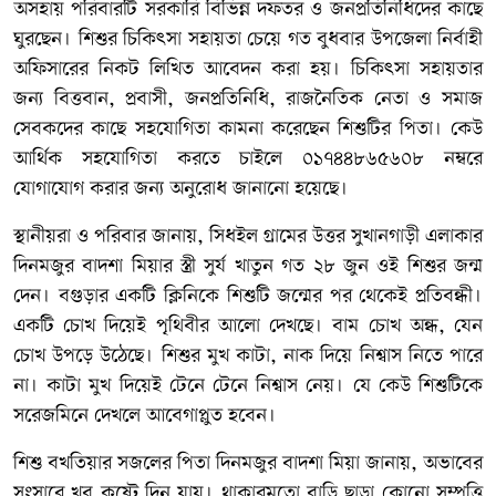
অসহায় পরিবারটি সরকারি বিভিন্ন দফতর ও জনপ্রতিনিধিদের কাছে
ঘুরছেন। শিশুর চিকিৎসা সহায়তা চেয়ে গত বুধবার উপজেলা নির্বাহী
অফিসারের নিকট লিখিত আবেদন করা হয়। চিকিৎসা সহায়তার
জন্য বিত্তবান, প্রবাসী, জনপ্রতিনিধি, রাজনৈতিক নেতা ও সমাজ
সেবকদের কাছে সহযোগিতা কামনা করেছেন শিশুটির পিতা। কেউ
আর্থিক সহযোগিতা করতে চাইলে ০১৭৪৪৮৬৫৬০৮ নম্বরে
যোগাযোগ করার জন্য অনুরোধ জানানো হয়েছে।
স্থানীয়রা ও পরিবার জানায়, সিধইল গ্রামের উত্তর সুখানগাড়ী এলাকার
দিনমজুর বাদশা মিয়ার স্ত্রী সুর্য খাতুন গত ২৮ জুন ওই শিশুর জন্ম
দেন। বগুড়ার একটি ক্লিনিকে শিশুটি জন্মের পর থেকেই প্রতিবন্ধী।
একটি চোখ দিয়েই পৃথিবীর আলো দেখছে। বাম চোখ অন্ধ, যেন
চোখ উপড়ে উঠেছে। শিশুর মুখ কাটা, নাক দিয়ে নিশ্বাস নিতে পারে
না। কাটা মুখ দিয়েই টেনে টেনে নিশ্বাস নেয়। যে কেউ শিশুটিকে
সরেজমিনে দেখলে আবেগাপ্লুত হবেন।
শিশু বখতিয়ার সজলের পিতা দিনমজুর বাদশা মিয়া জানায়, অভাবের
সংসারে খুব কষ্টে দিন যায়। থাকারমতো বাড়ি ছাড়া কোনো সম্পত্তি