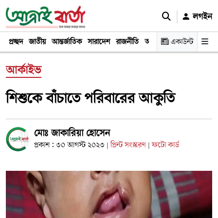
লগইন
প্রচ্ছদ
জাতীয়
আন্তর্জাতিক
সারাদেশ
রাজনীতি
অর্থনীতি
একাউন্ট
খেলা
বিনোদন
আর্কাইভ
শিশুকে বাঁচাতে পরিবারের আকুতি
মোঃ জাকারিয়া হোসেন
প্রকাশ : ৩০ আগস্ট ২০২৩
প্রিন্ট সংস্করণ
ফটো কার্ড
|
|