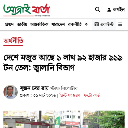
লগইন
প্রচ্ছদ
জাতীয়
আন্তর্জাতিক
সারাদেশ
রাজনীতি
অর্থনীতি
একাউন্ট
খেলা
বিনোদন
অর্থনীতি
দেশে মজুত আছে ১ লাখ ৯২ হাজার ৯১৯
টন তেল: জ্বালানি বিভাগ
সুজন চন্দ্র রায়
স্টাফ রিপোর্টার
প্রকাশ : ৩১ মার্চ ২০২৬
প্রিন্ট সংস্করণ
ফটো কার্ড
|
|