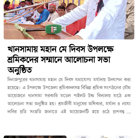
খানসামায় মহান মে দিবস উপলক্ষে
শ্রমিকদের সম্মানে আলোচনা সভা
অনুষ্ঠিত
দিনাজপুরের খানসামায় মহান মে দিবস যথাযোগ্য মর্যাদায় উদযাপন করা
হয়েছে। এ উপলক্ষে উপজেলা শ্রমিকদলসহ বিভিন্ন শ্রমিক সংগঠনের যৌথ
আয়োজনে খানসামা সরকারি মডেল পাইলট উচ্চ বিদ্যালয় মাঠে এক
আলোচনা সভা অনুষ্ঠিত হয়। শ্রমজীবী মানুষের অধিকার, মর্যাদা ও ন্যায্য
দাবির প্রতি সংহতি জানাতে এই আয়োজনটি হয়ে ওঠে প্রাণবন্ত ও
তাৎপর্যপূর্ণ।উপজেলা বিএনপির আহ্বায়ক আমিনুল হক চৌধুরী (বিএসসি)-
এর সভাপতিত্বে অনুষ্ঠিত সভায় প্রধান অতিথি হিসেবে বক্তব্য রাখেন জাতীয়
সংসদের হুইপ মোঃ আখতারুজ্জামান মিয়া, এমপি। তিনি তার বক্তব্যে