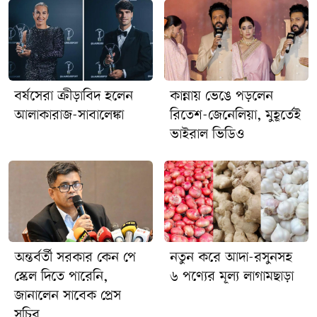
বর্ষসেরা ক্রীড়াবিদ হলেন
কান্নায় ভেঙে পড়লেন
আলাকারাজ-সাবালেঙ্কা
রিতেশ-জেনেলিয়া, মুহূর্তেই
ভাইরাল ভিডিও
অন্তর্বর্তী সরকার কেন পে
নতুন করে আদা-রসুনসহ
স্কেল দিতে পারেনি,
৬ পণ্যের মূল্য লাগামছাড়া
জানালেন সাবেক প্রেস
সচিব