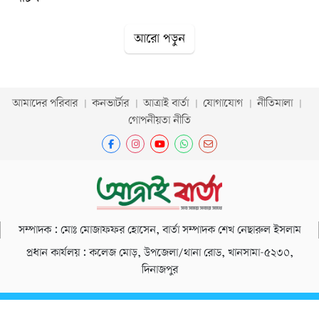
আরো পড়ুন
আমাদের পরিবার
কনভার্টার
আত্রাই বার্তা
যোগাযোগ
নীতিমালা
গোপনীয়তা নীতি
সম্পাদক : মোঃ মোজাফফর হোসেন, বার্তা সম্পাদক শেখ নেছারুল ইসলাম
প্রধান কার্যলয় : কলেজ মোড়, উপজেলা/থানা রোড, খানসামা-৫২৩০,
দিনাজপুর
কপিরাইট © ২০২৬ আত্রাই বার্তা (সর্বস্ব সংরক্ষিত)