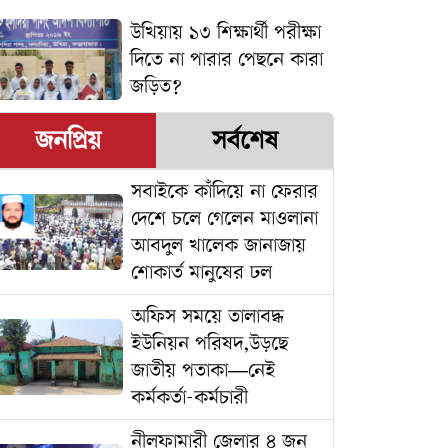
উখিয়ায় ১৩ শিক্ষার্থী পরীক্ষা
দিতে না পারার পেছনে কারা
জড়িত?
জনপ্রিয়
সর্বশেষ
সবাইকে কাঁদিয়ে না ফেরার
দেশে চলে গেলেন মাওলানা
আবদুল খালেক জানাজায়
শোকার্ত মানুষের ঢল
অফিস সময়ে তালাবদ্ধ
ইউনিয়ন পরিষদ,উড়ছে
জাতীয় পতাকা—নেই
কর্মকর্তা-কর্মচারী
নীলফামারী জেলার ৪ জন