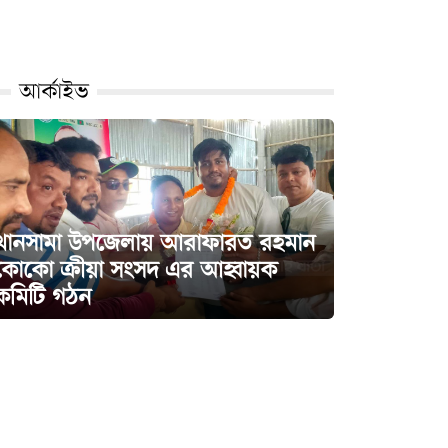
আর্কাইভ
‎খানসামা উপজেলায় আরাফারত রহমান
কোকো ক্রীয়া সংসদ এর আহ্বায়ক
কমিটি গঠন