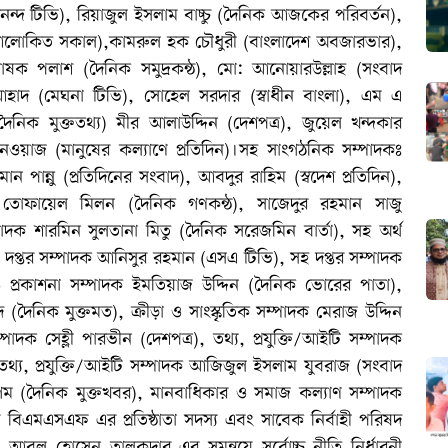
দ টিভি), রিয়াজুল ইসলাম বাচ্চু (দৈনিক আজকের পরিবর্তন),
(আলোকিত সকাল),কামরুল হক চৌধুরী (বাংলাদেশ অবজারভার),
াষক পলাশ (দৈনিক সমুদ্রকন্ঠ), মো: আনোয়ারউল্লাহ (সংবাদ
হাদ (মেঘনা টিভি), সোহেল সরদার (স্বাধীন বাংলা), এম এ
ৈনিক মুক্ততথ্য) মীর আলাউদ্দিন (দেশপত্র), জুয়েল খন্দকার
ওয়াজ (মানুষের কল্যাণে প্রতিদিন)।সহ সাংগঠনিক সম্পাদকঃ
পান্নু (প্রতিদিনের সংবাদ), আবদুর রাহিম (স্বদেশ প্রতিদিন),
, তোফায়েল মিলন (দৈনিক গণকন্ঠ), সাজেদুর রহমান সাজু
াদক শারমিন সুলতানা মিতু (দৈনিক সরেজমিন বার্তা), সহ অর্থ
প্তর সম্পাদক আনিসুর রহমান (এসএ টিভি), সহ দপ্তর সম্পাদক
 প্রকাশনা সম্পাদক ইমতিয়াজ উদ্দিন (দৈনিক ভোরের পাতা),
ৈনিক মুক্তমত), ক্রীড়া ও সাংস্কৃতিক সম্পাদক মেরাজ উদ্দিন
সম্পাদক সেহ্লী পারভীন (দেশপত্র), তথ্য, প্রযুক্তি/আইটি সম্পাদক
 তথ্য, প্রযুক্তি/আইটি সম্পাদক আজিজুল ইসলাম যুবরাজ (সংবাদ
গম (দৈনিক মুক্তখবর), মানবাধিকার ও সমাজ কল্যাণ সম্পাদক
মএসএফ এর প্রতিষ্ঠাতা সদস্য এবং সাবেক নির্বাহী পরিষদ
 হোসেন তালুকদার এর সমন্বয়ে সর্বোচ্চ নীতি নির্ধারনী