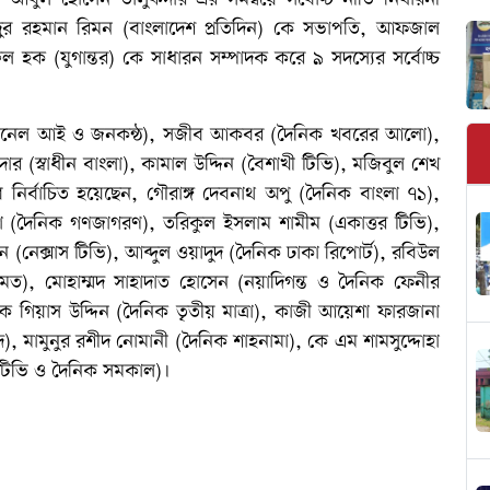
দুর রহমান রিমন (বাংলাদেশ প্রতিদিন) কে সভাপতি, আফজাল
 (যুগান্তর) কে সাধারন সম্পাদক করে ৯ সদস্যের সর্বোচ্চ
 (চ্যানেল আই ও জনকন্ঠ), সজীব আকবর (দৈনিক খবরের আলো),
র (স্বাধীন বাংলা), কামাল উদ্দিন (বৈশাখী টিভি), মজিবুল শেখ
েবে নির্বাচিত হয়েছেন, গৌরাঙ্গ দেবনাথ অপু (দৈনিক বাংলা ৭১),
া (দৈনিক গণজাগরণ), তরিকুল ইসলাম শামীম (একাত্তর টিভি),
(নেক্সাস টিভি), আব্দুল ওয়াদুদ (দৈনিক ঢাকা রিপোর্ট), রবিউল
ক্তমত), মোহাম্মদ সাহাদাত হোসেন (নয়াদিগন্ত ও দৈনিক ফেনীর
ষক গিয়াস উদ্দিন (দৈনিক তৃতীয় মাত্রা), কাজী আয়েশা ফারজানা
াদ), মামুনুর রশীদ নোমানী (দৈনিক শাহনামা), কে এম শামসুদ্দোহা
 টিভি ও দৈনিক সমকাল)।