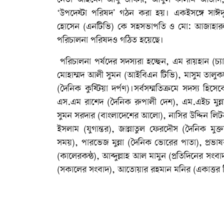
‘উপদেষ্টা পরিষদ’ গঠন করা হয়। একইসঙ্গে সাঈ
হোসেন (এনটিভি) কে সহসভাপতি ও মো: আজাহারুল হক
পরিচালনা পরিষদও গঠিত হয়েছে।
পরিচালনা পর্ষদের সদস্যরা হচ্ছেন, এম রায়হান
মোহাম্মদ আলী সুমন (আইবিএন টিভি), মাসুম তালুকদা
(দৈনিক কুষ্টিয়া দর্পণ)।সর্বসম্মতিক্রমে সদস্য হিস
এস.এম রাশেদ (দৈনিক রুপালী দেশ), এম.এইচ মুন্ন
সুমন সরদার (বাংলাদেশের আলো), নাসির উদ্দিন লিটন 
ইসলাম (যুগান্তর), জান্নাতুল ফেরদৌস (দৈনিক মু
সময়), পারভেজ মুন্না (দৈনিক ভোরের পাতা), প্রভা
(কালেরকন্ঠ), আব্দুল্লাহ আল মামুন (প্রতিদিনের সংব
(সকালের সংবাদ), আতোয়ার রহমান মনির (একাত্তর