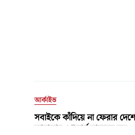
আর্কাইভ
সবাইকে কাঁদিয়ে না ফেরার দে
জানাজায় শোকার্ত মানুষের ঢল