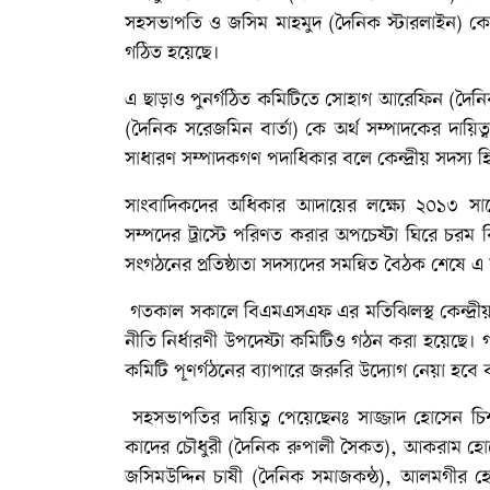
সহসভাপতি ও জসিম মাহমুদ (দৈনিক স্টারলাইন) কে সা
গঠিত হয়েছে।
এ ছাড়াও পুনর্গঠিত কমিটিতে সোহাগ আরেফিন (দৈনিক 
(দৈনিক সরেজমিন বার্তা) কে অর্থ সম্পাদকের দায়িত
সাধারণ সম্পাদকগণ পদাধিকার বলে কেন্দ্রীয় সদস্য হ
সাংবাদিকদের অধিকার আদায়ের লক্ষ্যে ২০১৩ সা
সম্পদের ট্রাস্টে পরিণত করার অপচেষ্টা ঘিরে চরম
সংগঠনের প্রতিষ্ঠাতা সদস্যদের সমন্বিত বৈঠক শেষে এ
গতকাল সকালে বিএমএসএফ এর মতিঝিলস্থ কেন্দ্রীয় কা
নীতি নির্ধারণী উপদেষ্টা কমিটিও গঠন করা হয়েছে। 
কমিটি পূণর্গঠনের ব্যাপারে জরুরি উদ্যোগ নেয়া হব
সহসভাপতির দায়িত্ব পেয়েছেনঃ সাজ্জাদ হোসেন চি
কাদের চৌধুরী (দৈনিক রুপালী সৈকত), আকরাম হোসে
জসিমউদ্দিন চাষী (দৈনিক সমাজকন্ঠ), আলমগীর হোস