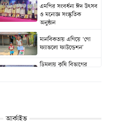
এমপির সংবর্ধনা ঈদ উৎসব
ও মনোজ্ঞ সংস্কৃতিক
অনুষ্ঠান
মানবিকতায় এগিয়ে ‘গো
ফ্যাভলো ফাউন্ডেশন'
ডিমলায় কৃষি বিভাগের
উদ্যোগে চরাঞ্চলের
কৃষকদের মাঝে এলএলপি
সেট ও পাইপ বিতরণ
খানসামায় রক্তরেখা ব্লাড
ব্যাংকের উদ্যোগে ২৩৯
আর্কাইভ
কপি কুরআন মাজিদ
বিতরণ কর্মসূচী ২০২৫
অনুষ্ঠিত ।