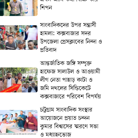
শিপন
সাংবাদিকদের উপর সন্ত্রাসী
হামলা: কক্সবাজার সদর
উপজেলা প্রেসক্লাবের নিন্দা ও
প্রতিবাদ
আন্তর্জাতিক জঙ্গি সম্পৃক্ত
হাফেজ সালাউল ও আওয়ামী
লীগ নেতা পাহাড় কাটা ও
জমি দখলের সিন্ডিকেটে
কক্সবাজারে পরিবেশ বিপর্যয়
চট্টগ্রাম সাংবাদিক সংস্থার
আয়োজনে প্রয়াত চন্দন
কুমার বিশ্বাসের স্মরণে সভা
ও মধ্যাহ্নভোজ