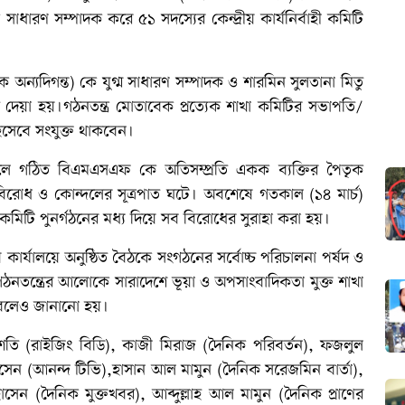
ধারণ সম্পাদক করে ৫১ সদস্যের কেন্দ্রীয় কার্যনির্বাহী কমিটি
অন্যদিগন্ত) কে যুগ্ম সাধারণ সম্পাদক ও শারমিন সুলতানা মিতু
্ব দেয়া হয়।গঠনতন্ত্র মোতাবেক প্রত্যেক শাখা কমিটির সভাপতি/
িসেবে সংযুক্ত থাকবেন।
লে গঠিত বিএমএসএফ কে অতিসম্প্রতি একক ব্যক্তির পৈতৃক
 বিরোধ ও কোন্দলের সূত্রপাত ঘটে। অবশেষে গতকাল (১৪ মার্চ)
 কমিটি পুনর্গঠনের মধ্য দিয়ে সব বিরোধের সুরাহা করা হয়।
র্যালয়ে অনুষ্ঠিত বৈঠকে সংগঠনের সর্বোচ্চ পরিচালনা পর্ষদ ও
গঠনতন্ত্রের আলোকে সারাদেশে ভূয়া ও অপসাংবাদিকতা মুক্ত শাখা
ে বলেও জানানো হয়।
শতি (রাইজিং বিডি), কাজী মিরাজ (দৈনিক পরিবর্তন), ফজলুল
ন (আনন্দ টিভি),হাসান আল মামুন (দৈনিক সরেজমিন বার্তা),
েন (দৈনিক মুক্তখবর), আব্দুল্লাহ আল মামুন (দৈনিক প্রাণের