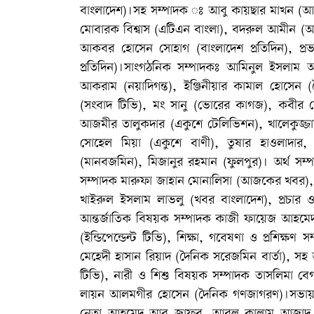
বাংলাদেশ)।সহ সম্পাদক ঃ আবু কায়ছার মাখন (আনন্
মোবারক বিশ্বাস (এটিএন বাংলা), বদরুল আমীন 
আকবর হোসেন সোহাগ (বাংলাদেশ প্রতিদিন), প্রভ
প্রতিদিন)।সাংগঠনিক সম্পাদকঃ আমিনুল ইসলাম আ
আকরাম (নয়াদিগন্ত), ইঞ্জিনীয়ার কামাল হোসেন (দ
(সংবাদ টিভি), মং সানু (ভোরের কাগজ), কবীর নে
আজমীর তালুকদার (একুশে টেলিভিশন), খালেকুজ্জামান 
সোহেল মিয়া (একুশে বাণী), তুষার হাওলাদার
(মানবজমিন), মিজানুর রহমান (ফুলপুর)। অর্থ সম্প
সম্পাদক মারুফা জাহান মোনালিসা (আজকের খবর), দ
খাইরুল ইসলাম লাভলু (খবর বাংলাদেশ), প্রচার ও
আন্তর্জাতিক বিষয়ক সম্পাদক কাজী ফায়েজ আহমেদ (দ
(ইন্ডিপেন্ডেন্ট টিভি), শিক্ষা, গবেষণা ও প্রশিক্ষণ 
মেহেদী হাসান রিয়াদ (দৈনিক সরেজমিন বার্তা), সহ
টিভি), নারী ও শিশু বিষয়ক সম্পাদক তাসলিমা বে
লায়ন আলমগীর হোসেন (দৈনিক গণজাগরণ)।সভায় বিএ
নেতা আহমেদ আবু জাফর, আবুল কালাম আজাদ, আবুল