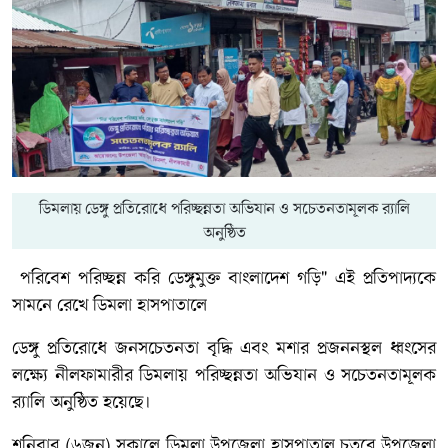
ডিমলায় ডেঙ্গু প্রতিরোধে পরিচ্ছন্নতা অভিযান ও সচেতনতামূলক র‌্যালি
অনুষ্ঠিত
পরিবেশ পরিচ্ছন্ন করি ডেঙ্গুমুক্ত বাংলাদেশ গড়ি" এই প্রতিপাদ্যকে
সামনে রেখে ডিমলা হাসপাতালে
ডেঙ্গু প্রতিরোধে জনসচেতনতা বৃদ্ধি এবং মশার প্রজননস্থল ধ্বংসের
লক্ষ্যে নীলফামারীর ডিমলায় পরিচ্ছন্নতা অভিযান ও সচেতনতামূলক
র‌্যালি অনুষ্ঠিত হয়েছে।
শনিবার (৬জুন) সকালে ডিমলা উপজেলা হাসপাতাল চত্বরে উপজেলা