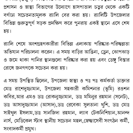
প্রশাসন ও স্বাস্থ্য বিভাগের উদ্যোগে হাসপাতাল চত্বর থেকে একটি
বর্ণাঢ্য সচেতনতামূলক র‌্যালি বের করা হয়। র‌্যালিটি উপজেলার
বিভিন্ন গুরুত্বপূর্ণ সড়ক প্রদক্ষিণ করে পুনরায় একই স্থানে এসে শেষ
হয়।
র‌্যালি শেষে অংশগ্রহণকারীরা বিভিন্ন এলাকায় পরিষ্কার-পরিচ্ছন্নতা
অভিযান পরিচালনা করেন। এ সময় বাড়ির আঙিনা, ড্রেন, ঝোপঝাড়
ও জমে থাকা পানির স্থানগুলো পরিষ্কার করা হয় এবং ডেঙ্গু বিস্তার
রোধে জনগণকে সচেতন করা হয়।
এ সময় উপস্থিত ছিলেন, উপজেলা স্বাস্থ্য ও পঃ পঃ কর্মকর্তা ডাক্তার
মোঃ রাশেদুজ্জামান, উপজেলা সহকারী কমিশনার (ভূমি) রওশন
কবির,আর এমও ডাঃ রোকনুজ্জামান, ডাঃ মমিনুর রহমান (সনেট),
ডাঃ আসাদুজ্জামান (আসাদ),ডাঃ রেবেকা সুলতানা খুশি, ডাঃ মোঃ
সাইখুল ইসলাম,ডাঃ সানজিদা রহমান, ল্যাব টেকনিশিয়ান,আনন্দ
নার্স, মেডিকেল স্টাব স্থানীয় সচেতন মহল,স্বেচ্ছাসেবী সংগঠন কর্মী,
সংবাদকর্মী প্রমুখ।