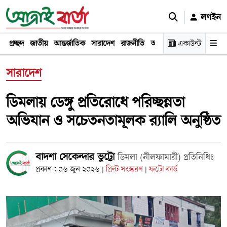
লগইন
প্রচ্ছদ
জাতীয়
আন্তর্জাতিক
সারাদেশ
রাজনীতি
অর্থনীতি
একাউন্ট
খেলা
বিনোদন
সারাদেশ
ডিমলায় ডেঙ্গু প্রতিরোধে পরিচ্ছন্নতা
অভিযান ও সচেতনতামূলক র‌্যালি অনুষ্ঠিত
বাদশা সেকেন্দার ভুট্টো
ডিমলা (নীলফামারী) প্রতিনিধিঃ
প্রকাশ : ০৬ জুন ২০২৬
প্রিন্ট সংস্করণ
ফটো কার্ড
|
|