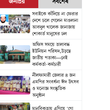
জনপ্রিয়
সর্বশেষ
সবাইকে কাঁদিয়ে না ফেরার
দেশে চলে গেলেন মাওলানা
আবদুল খালেক জানাজায়
শোকার্ত মানুষের ঢল
অফিস সময়ে তালাবদ্ধ
ইউনিয়ন পরিষদ,উড়ছে
জাতীয় পতাকা—নেই
কর্মকর্তা-কর্মচারী
নীলফামারী জেলার ৪ জন
এমপির সংবর্ধনা ঈদ উৎসব
ও মনোজ্ঞ সংস্কৃতিক
অনুষ্ঠান
মানবিকতায় এগিয়ে ‘গো