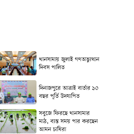
খানসামায় জুলাই গণঅভ্যুত্থান
দিবস পালিত
দিনাজপুরে আত্রাই বার্তার ১০
বছর পূর্তি উদযাপিত
সবুজে ফিরছে খানসামার
মাঠ, ব্যস্ত সময় পার করছেন
আমন চাষিরা