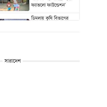
ফ্যাভলো ফাউন্ডেশন'
ডিমলায় কৃষি বিভাগের
উদ্যোগে চরাঞ্চলের
কৃষকদের মাঝে এলএলপি
সেট ও পাইপ বিতরণ
খানসামায় রক্তরেখা ব্লাড
ব্যাংকের উদ্যোগে ২৩৯
সারাদেশ
কপি কুরআন মাজিদ
বিতরণ কর্মসূচী ২০২৫
অনুষ্ঠিত ।
গণভোটের রায়
বাস্তবায়নের দাবিতে
হত্যা চেষ্টা কারীদের গ্রেপ্তার ও
জামায়াতের এমপি ডিমলায়
বিচারের দাবিতে ঘন্টা ব্যাপী মহাসড়কে
লিফলেট বিতরণ করেন