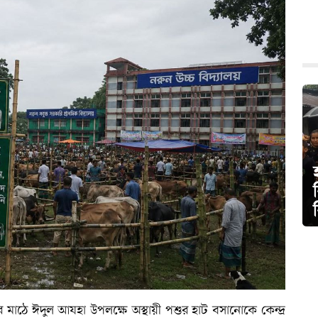
র মাঠে ঈদুল আযহা উপলক্ষে অস্থায়ী পশুর হাট বসানোকে কেন্দ্র