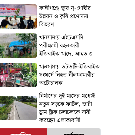
কালীগঞ্জে ক্ষুদ্র নৃ-গোষ্ঠীর
উন্নয়ন ও কৃষি প্রণোদনা
বিতরণ
খানসামায় এইচএসসি
পরীক্ষার্থী বহনকারী
ইজিবাইক খাদে, আহত ৩
খানসামায় ভটভটি-ইজিবাইক
সংঘর্ষে নিহত নীলফামারীর
অটোচালক
নির্মাণের দুই মাসের মধ্যেই
নতুন সড়কে ফাটল, ভারী
ড্রাম ট্রাক চলাচলকে দায়ী
করছেন এলাকাবাসী