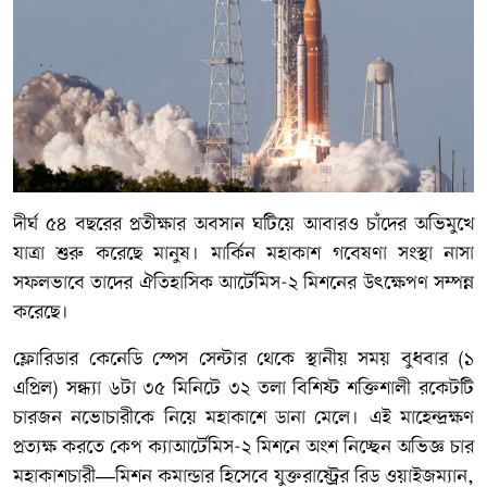
দীর্ঘ ৫৪ বছরের প্রতীক্ষার অবসান ঘটিয়ে আবারও চাঁদের অভিমুখে
যাত্রা শুরু করেছে মানুষ। মার্কিন মহাকাশ গবেষণা সংস্থা নাসা
সফলভাবে তাদের ঐতিহাসিক আর্টেমিস-২ মিশনের উৎক্ষেপণ সম্পন্ন
করেছে।
ফ্লোরিডার কেনেডি স্পেস সেন্টার থেকে স্থানীয় সময় বুধবার (১
এপ্রিল) সন্ধ্যা ৬টা ৩৫ মিনিটে ৩২ তলা বিশিষ্ট শক্তিশালী রকেটটি
চারজন নভোচারীকে নিয়ে মহাকাশে ডানা মেলে। এই মাহেন্দ্রক্ষণ
প্রত্যক্ষ করতে কেপ ক্যাআর্টেমিস-২ মিশনে অংশ নিচ্ছেন অভিজ্ঞ চার
মহাকাশচারী—মিশন কমান্ডার হিসেবে যুক্তরাষ্ট্রের রিড ওয়াইজম্যান,