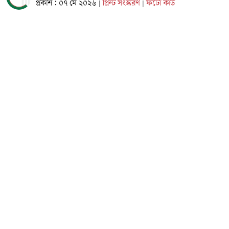
প্রকাশ : ০৭ মে ২০২৬
প্রিন্ট সংস্করণ
ফটো কার্ড
|
|
রাশিয়ার সীমান্তবর্তী ব্রিয়ানস্ক শহরে ইউক্রেনের ড্রোন হামলায় এক
শিশুসহ ১৩ জন আহত হয়েছেন। অঞ্চলটির গভর্নর আলেকজান্ডার
বোগোমাজ বৃহস্পতিবার (৭ মে) এ তথ্য জানিয়েছেন। খবর এএফপি।
তিনি টেলিগ্রামে জানান, রাতের হামলায় বেজিৎসকি জেলায় দু’টি