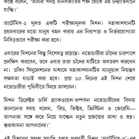
কণ্ঠে বলেন, ‘আমরা সমগ্র মানবজাতির পক্ষ থেকে এই চন্দ্রাভিযানে
যাচ্ছি।’
আর্টেমিস-২ মূলত একটি পরীক্ষামূলক মিশন। মহাকাশযানটি
প্রথমবারের মতো মানুষ বহন করায় এর নিরাপত্তা ও নির্ভরযোগ্যতা
নিবিড়ভাবে পরীক্ষা করা হবে।
এবারের মিশনের কিছু বিশেষত্ব রয়েছে। নভোচারীরা চাঁদের চারপাশে
প্রদক্ষিণ করবেন, তবে এবার তারা চাঁদের মাটিতে অবতরণ করবেন
না। ডকিং সিমুলেশনের মাধ্যমে মহাকাশযানটির ম্যানুয়াল নিয়ন্ত্রণ
সক্ষমতা যাচাই করা হবে। প্রায় ১০ দিনের এই মিশন শেষে
নভোচারীরা পৃথিবীতে ফিরে আসবেন।
মিশন ডিরেক্টর চার্লি ব্ল্যাকওয়েল-থম্পসন নভোচারীদের বিদায়
জানানোর সময় বলেন, ‘রিড, ভিক্টর, ক্রিস্টিনা ও জেরেমি—
আপনারা সঙ্গে করে নিয়ে যাচ্ছেন নতুন প্রজন্মের আশা ও স্বপ্ন।
শুভকামনা আপনাদের।’
এই মিশনের সফল সমাপ্তি মূলত পরবর্তী মিশন ‘আর্টেমিস-৩’-এর