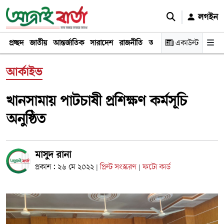
লগইন
প্রচ্ছদ
জাতীয়
আন্তর্জাতিক
সারাদেশ
রাজনীতি
অর্থনীতি
একাউন্ট
খেলা
বিনোদন
আর্কাইভ
খানসামায় পাটচাষী প্রশিক্ষণ কর্মসূচি
অনুষ্ঠিত
মাসুদ রানা
প্রকাশ : ২৬ মে ২০২২
প্রিন্ট সংস্করণ
ফটো কার্ড
|
|