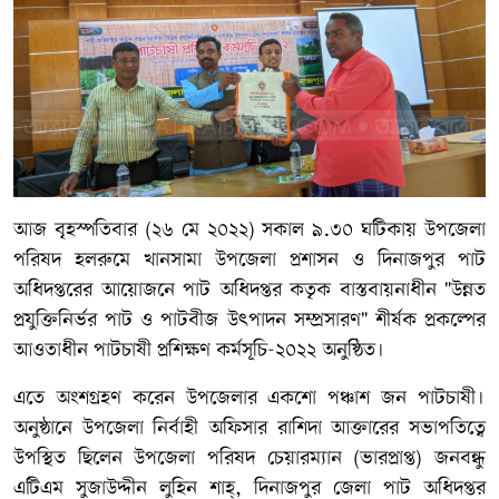
আজ বৃহস্পতিবার (২৬ মে ২০২২) সকাল ৯.৩০ ঘটিকায় উপজেলা
পরিষদ হলরুমে খানসামা উপজেলা প্রশাসন ও দিনাজপুর পাট
অধিদপ্তরের আয়োজনে পাট অধিদপ্তর কতৃক বাস্তবায়নাধীন "উন্নত
প্রযুক্তিনির্ভর পাট ও পাটবীজ উৎপাদন সম্প্রসারণ" শীর্ষক প্রকল্পের
আওতাধীন পাটচাষী প্রশিক্ষণ কর্মসূচি-২০২২ অনুষ্ঠিত।
এতে অংশগ্রহণ করেন উপজেলার একশো পঞ্চাশ জন পাটচাষী।
অনুষ্ঠানে উপজেলা নির্বাহী অফিসার রাশিদা আক্তারের সভাপতিত্বে
উপস্থিত ছিলেন উপজেলা পরিষদ চেয়ারম্যান (ভারপ্রাপ্ত) জনবন্ধু
এটিএম সুজাউদ্দীন লুহিন শাহ্, দিনাজপুর জেলা পাট অধিদপ্তর