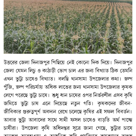
উত্তরের জেলা দিনাজপুর পিছিয়ে নেই কোনো দিক দিয়ে। দিনাজপুর
জেলা যেমন লিচু ও কাঠাড়ী ভোগ চাল এর জন্য বিখ্যাত ঠিক তেমনি
এখন ভুট্টা চাষেও বিখ্যাত। বলছি খানসামা উপজেলার কথা। স্বল্প
পুঁজি, স্বল্প পরিচর্যায় অধিক লাভের জন্য খানসামা উপজেলার কৃষক
লেগে পরেছে ভুট্টা চাষে। শুধু ধান চাষের ওপর নির্ভরশীল এসব কৃষি
জমিতে ভুট্টা চাষ এনে দিয়েছে নতুন গতি। কৃষকদের জীবন-
জীবিকার গুরুত্বপূর্ণ অবদান রেখে চলেছে কৃষির এই সফল বিবর্তন।
আবার ভু্ট্টা আবাদের সাথে সাথী ফসল চাষেও বাড়তি অর্থ পাচ্ছে
চাষীরা। উপজেলা কৃষি অধিদপ্তর সূত্রে জানা গেছে, ভুট্টার চাষে