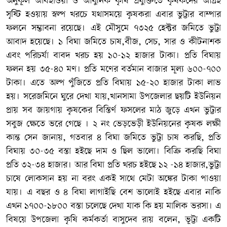
অনুকূল আবহাওয়া ও আধুনিক কৃষি প্রযুক্তিতে কৃষকদের আগ্রহ
সৃষ্টি হওয়ায় স্বল্প খরচে যথাসময়ে কৃষকরা এবার ভুট্টার বাম্পার
ফলনে সম্ভাবনা রয়েছে। এই মৌসুমে ৭৩২৫ হেক্টর জমিতে ভুট্টা
আবাদ হয়েছে। ১ বিঘা জমিতে চাষ,বীজ, সেচ, সার ও কীটনাশক
এবং পরিচর্যা বাবদ খরচ হয় ১০-১২ হাজার টাকা। প্রতি বিঘায়
ফলন হয় ৩৫-৪০ মণ। প্রতি মণের বর্তমান বাজার মূল্য ৬০০-৭০০
টাকা। এতে অল্প পুঁজিতে প্রতি বিঘায় ১৫-২০ হাজার টাকা লাভ
হয়। সরেজমিনে ঘুরে দেখা যায়,খানসামা উপজেলার ছয়টি ইউনিয়ন
প্রায় সব জায়গায় কৃষকের বিস্তির্ণ ফসলের মাঠ জুড়ে এখন ভুট্টার
সবুজ ক্ষেতে ভরে গেছে । ২ নং ভেড়ভেড়ী ইউনিয়নের কৃষক লক্ষী
কান্ত সেন জানায়, গতবার ৪ বিঘা জমিতে ভুট্টা চাষ করছি, প্রতি
বিঘায় ৩০-৩৫ বস্তা হইছে দাম ও ছিল ভালো। বিক্রি করছি বিঘা
প্রতি ৩২-৩৪ হাজার। আর বিঘা প্রতি খরচ হইছে ১২ -১৪ হাজার,ভুট্টা
চাষে লোকসান হয় না বরং একই সাথে মেটা অঙ্কের টাকা পাওয়া
যায়। এ বছর ও ৪ বিঘা লাগাইছি বেশ ভালোই হইছে এবার নাকি
এখন ১৭০০-১৮০০ বস্তা চলেছে দেখা যাক কি হয় মালিক ভরসা। এ
বিষয়ে উপজেলা কৃষি কর্মকর্তা বাসুদেব রায় বলেন, ভূট্টা একটি