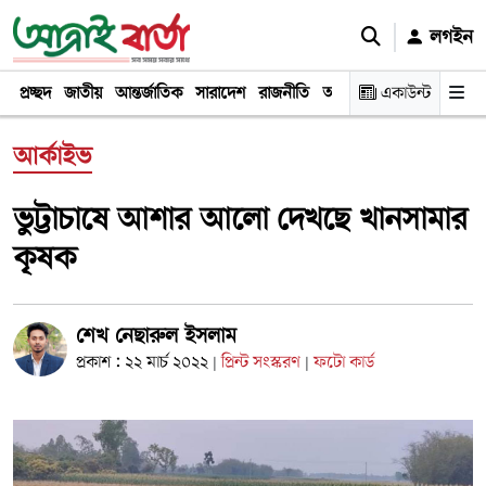
লগইন
প্রচ্ছদ
জাতীয়
আন্তর্জাতিক
সারাদেশ
রাজনীতি
অর্থনীতি
একাউন্ট
খেলা
বিনোদন
আর্কাইভ
ভুট্টাচাষে আশার আলো দেখছে খানসামার
কৃষক
শেখ নেছারুল ইসলাম
প্রকাশ : ২২ মার্চ ২০২২
প্রিন্ট সংস্করণ
ফটো কার্ড
|
|