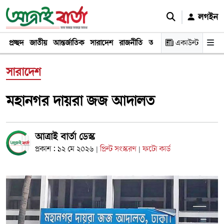
লগইন
প্রচ্ছদ
জাতীয়
আন্তর্জাতিক
সারাদেশ
রাজনীতি
অর্থনীতি
একাউন্ট
খেলা
বিনোদন
সারাদেশ
মহানগর দায়রা জজ আদালত
আত্রাই বার্তা ডেস্ক
প্রকাশ : ১২ মে ২০২৬
প্রিন্ট সংস্করণ
ফটো কার্ড
|
|