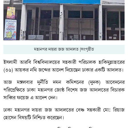
মহানগর দায়রা জজ আদালত |সংগৃহীত
ইসলামী আরবি বিশ্ববিদ্যালয়ের সহকারী পরিচালক হাকিমুন্নাহারের
(৩৬) আয়কর নথি জব্দের আদেশ দিয়েছেন ঢাকার একটি আদালত।
আজ মঙ্গলবার দুর্নীতি দমন কমিশনের (দুদক) আবেদনের
পরিপ্রেক্ষিতে ঢাকা মহানগর জ্যেষ্ঠ বিশেষ জজ আদালতের বিচারক
সাব্বির ফয়েজ এ আদেশ দেন।
ঢাকা মহানগর দায়রা জজ আদালতের বেঞ্চ সহকারী মো: রিয়াজ
হোসেন বিষয়টি নিশ্চিত করেছেন।