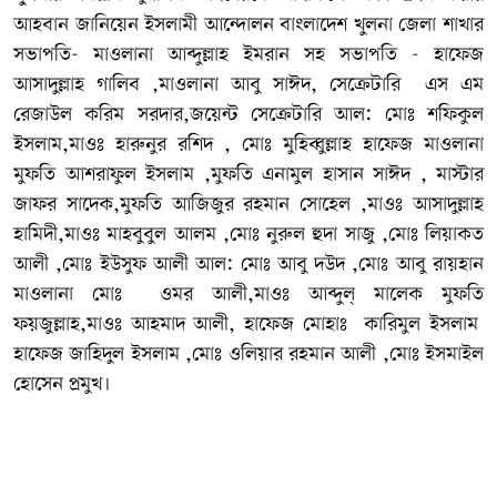
আহবান জানিয়েন ইসলামী আন্দোলন বাংলাদেশ খুলনা জেলা শাখার
সভাপতি- মাওলানা আব্দুল্লাহ ইমরান সহ সভাপতি - হাফেজ
আসাদুল্লাহ গালিব ,মাওলানা আবু সাঈদ, সেক্রেটারি এস এম
রেজাউল করিম সরদার,জয়েন্ট সেক্রেটারি আল: মোঃ শফিকুল
ইসলাম,মাওঃ হারুনুর রশিদ , মোঃ মুহিব্বুল্লাহ হাফেজ মাওলানা
মুফতি আশরাফুল ইসলাম ,মুফতি এনামুল হাসান সাঈদ , মাস্টার
জাফর সাদেক,মুফতি আজিজুর রহমান সোহেল ,মাওঃ আসাদুল্লাহ
হামিদী,মাওঃ মাহবুবুল আলম ,মোঃ নুরুল হুদা সাজু ,মোঃ লিয়াকত
আলী ,মোঃ ইউসুফ আলী আল: মোঃ আবু দউদ ,মোঃ আবু রায়হান
মাওলানা মোঃ ওমর আলী,মাওঃ আব্দুল্ মালেক মুফতি
ফয়জুল্লাহ,মাওঃ আহমাদ আলী, হাফেজ মোহাঃ কারিমুল ইসলাম
হাফেজ জাহিদুল ইসলাম ,মোঃ ওলিয়ার রহমান আলী ,মোঃ ইসমাইল
হোসেন প্রমুখ।