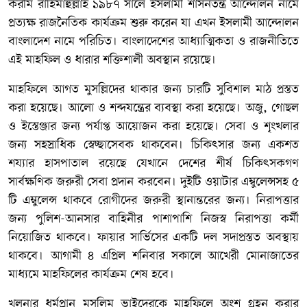
করীম রাহিমাহুল্লাহ ১৯৮৭ সালে ইসলামী শাসনতন্ত্র আন্দোলন নামে
প্রত্যক্ষ রাজনৈতিক কার্যক্রম শুরু করেন যা এখন ইসলামী আন্দোলন
বাংলাদেশ নামে পরিচিত। বাংলাদেশের আধ্যাত্মিকতা ও রাজনীতিতে
এই মাহফিল ও ধারার শক্তিশালী অবস্থান রয়েছে।
মাহফিলে আগত মুসল্লিদের থাকার জন্য চারটি সুবিশাল মাঠ প্রস্তত
করা হয়েছে। আলো ও শব্দযন্ত্রের ব্যবস্থা করা হয়েছে। অজু, গোছল
ও ইস্তেঞ্জার জন্য পর্যাপ্ত আয়োজন করা হয়েছে। সেবা ও শৃংখলার
জন্য সহস্রাধিক স্বেচ্ছাসেবক থাকবেন। চিকিৎসার জন্য একশত
শয্যার হাসপাতাল রয়েছে যেখানে দেশের শীর্ষ চিকিৎসকগণ
সার্বক্ষণিক জরুরী সেবা প্রদান করবেন। দুইটি ওয়াটার এম্বুলেন্সসহ ৫
টি এম্বুলেন্স থাকবে রোগীদের জরুরী স্থানান্তরের জন্য। নিরাপত্তার
জন্য পুলিশ-আনসার বাহিনীর পাশাপাশি নিজস্ব নিরাপত্তা কর্মী
নিয়োজিত থাকবে। ফায়ার সার্ভিসের একটি দল সদাপ্রস্তত অবস্থায়
থাকবে। আগামী ৪ এপ্রিল শনিবার সকালে আখেরী মোনাজাতের
মাধ্যমে মাহফিলের কার্যক্রম শেষ হবে।
খু্লনার ধর্মপ্রান মুসলিম ভাইদেরকে মাহফিলে অংশ গ্রহন করার