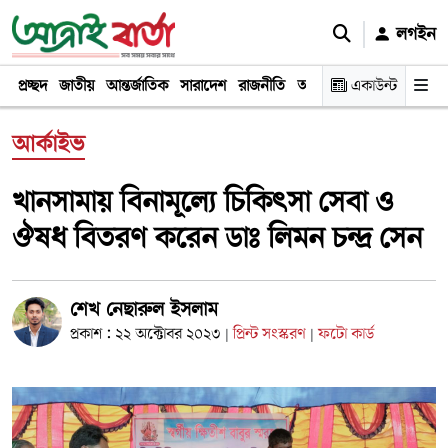
লগইন
প্রচ্ছদ
জাতীয়
আন্তর্জাতিক
সারাদেশ
রাজনীতি
অর্থনীতি
একাউন্ট
খেলা
বিনোদন
আর্কাইভ
খানসামায় বিনামূল্যে চিকিৎসা সেবা ও
ঔষধ বিতরণ করেন ডাঃ লিমন চন্দ্র সেন
শেখ নেছারুল ইসলাম
প্রকাশ : ২২ অক্টোবর ২০২৩
প্রিন্ট সংস্করণ
ফটো কার্ড
|
|