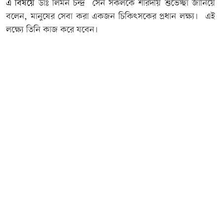
এ বিষয়ে
ডাঃ লিমন চন্দ্র সেন সকলকে শারদীয় শুভেচ্ছা জানিয়ে
বলেন, মানুষের সেবা করা একজন চিকিৎসকের প্রধান লক্ষ্য। এই
লক্ষ্যে তিনি কাজ করে যবেন।