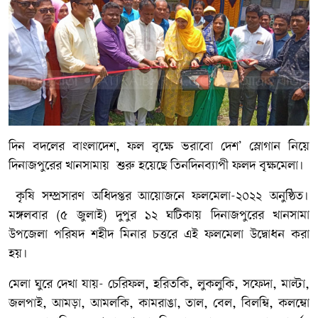
দিন বদলের বাংলাদেশ, ফল বৃক্ষে ভরাবো দেশ’ স্লোগান নিয়ে
দিনাজপুরের খানসামায় শুরু হয়েছে তিনদিনব্যাপী ফলদ বৃক্ষমেলা।
কৃষি সম্প্রসারণ অধিদপ্তর আয়োজনে ফলমেলা-২০২২ অনুষ্ঠিত।
মঙ্গলবার (৫ জুলাই) দুপুর ১২ ঘটিকায় দিনাজপুরের খানসামা
উপজেলা পরিষদ শহীদ মিনার চত্তরে এই ফলমেলা উদ্বোধন করা
হয়।
মেলা ঘুরে দেখা যায়- চেরিফল, হরিতকি, লুকলুকি, সফেদা, মাল্টা,
জলপাই, আমড়া, আমলকি, কামরাঙা, তাল, বেল, বিলম্বি, কলম্বো