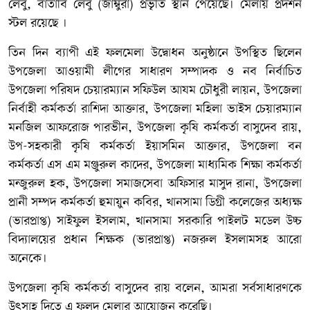
লেবু, বাতাবি লেবু (জাম্বুরা) প্রভৃতি স্থান পেয়েছে। মেলায় প্রদর্শন
স্টল রয়েছে ।
তিন দিন ব্যাপী এই ফলমেলা উদ্বোধন অনুষ্ঠানে উপস্থিত ছিলেন
উপজেলা আওয়ামী লীগের সাধারণ সম্পাদক ও নব নির্বাচিত
উপজেলা পরিষদ চেয়ারম্যান সফিউল আযম চৌধুরী লায়ন, উপজেলা
নির্বাহী কর্মকর্তা রাশিদা আক্তার, উপজেলা মহিলা ভাইস চেয়ারম্যান
মনজিল আফরোজ পারভীন, উপজেলা কৃষি কর্মকর্তা বাসুদেব রায়,
উপ-সহকারী কৃষি কর্মকর্তা ইয়াসমিন আক্তার, উপজেলা বন
কর্মকর্তা এস এম মঞ্জুরুল কাদের, উপজেলা মাধ্যমিক শিক্ষা কর্মকর্তা
মন্জুরুল হক, উপজেলা সমাজসেবা অফিসার মাসুদ রানা, উপজেলা
প্রানী সম্পদ কর্মকর্তা হুমায়ুন কবির, খানসামা ডিগ্রী কলেজের অধ্যক্ষ
(ভারপ্রাপ্ত) সাইফুল ইসলাম, খানসামা সরকারি পাইলট মডেল উচ্চ
বিদ্যালয়ের প্রধান শিক্ষক (ভারপ্রাপ্ত) নজরুল ইসলামসহ আরো
অনেকে।
উপজেলা কৃষি কর্মকর্তা বাসুদেব রায় বলেন, আমরা সর্বসাধারণকে
উৎসাহ দিতে এ ফলদ মেলার আয়োজন করেছি।