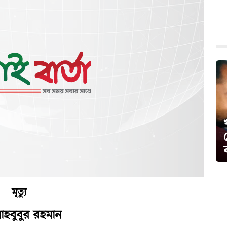
মৃত্যু
াহবুবুর রহমান