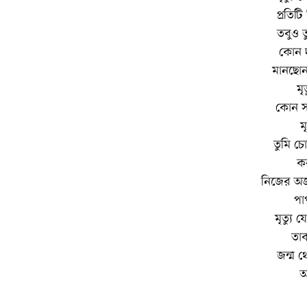
প্রতিটি
তবুও 
কোন দৃ
মানছোনা
মৃ
কোন স
ম
তুমি 
ক
নিজের অজা
পা
মৃত্যু
তাক
জন্ম থ
আ