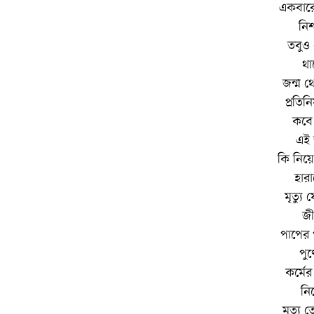
একবারো
নি
তবুও 
থা
জন্ম 
প্রতি
কবে 
এই 
কি নিয়
হার
মৃত্যু
জী
পাপের প
পুণ
কর্মে
নি
মৃত্যু