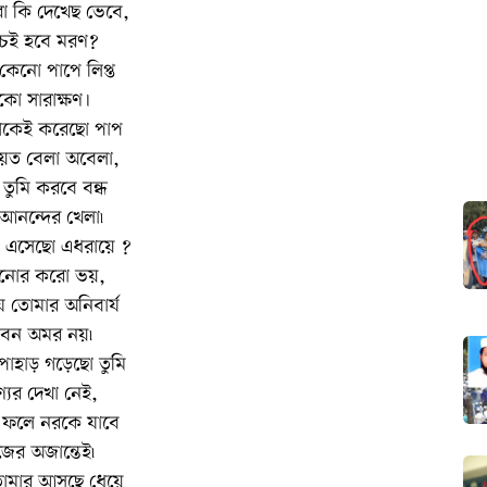
 কি দেখেছ ভেবে,
শ্চই হবে মরণ?
কেনো পাপে লিপ্ত
কো সারাক্ষণ।
থেকেই করেছো পাপ
নিয়ত বেলা অবেলা,
তুমি করবে বন্ধ
আনন্দের খেলা৷
ে এসেছো এধরায়ে ?
ানোর করো ভয়,
 যে তোমার অনিবার্য
বন অমর নয়৷
াহাড় গড়েছো তুমি
্যের দেখা নেই,
র ফলে নরকে যাবে
জের অজান্তেই৷
 তোমার আসছে ধেয়ে