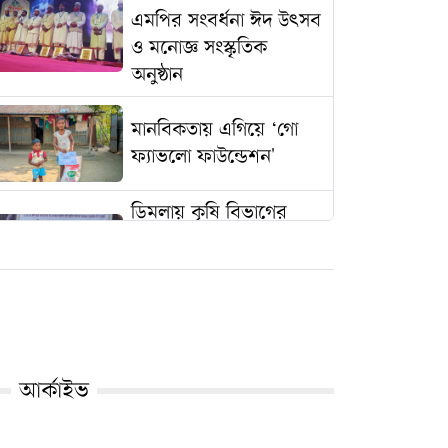
এমপির সংবর্ধনা ঈদ উৎসব
ও মনোজ্ঞ সংস্কৃতিক
অনুষ্ঠান
মানবিকতায় এগিয়ে ‘গো
ফ্যাভলো ফাউন্ডেশন'
ডিমলায় কৃষি বিভাগের
উদ্যোগে চরাঞ্চলের
কৃষকদের মাঝে এলএলপি
সেট ও পাইপ বিতরণ
খানসামায় রক্তরেখা ব্লাড
ব্যাংকের উদ্যোগে ২৩৯
আর্কাইভ
কপি কুরআন মাজিদ
বিতরণ কর্মসূচী ২০২৫
অনুষ্ঠিত ।