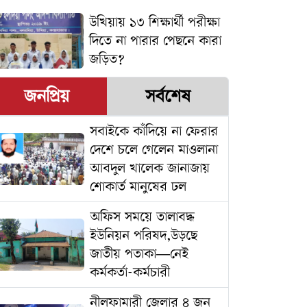
উখিয়ায় ১৩ শিক্ষার্থী পরীক্ষা
দিতে না পারার পেছনে কারা
জড়িত?
জনপ্রিয়
সর্বশেষ
সবাইকে কাঁদিয়ে না ফেরার
দেশে চলে গেলেন মাওলানা
আবদুল খালেক জানাজায়
শোকার্ত মানুষের ঢল
অফিস সময়ে তালাবদ্ধ
ইউনিয়ন পরিষদ,উড়ছে
জাতীয় পতাকা—নেই
কর্মকর্তা-কর্মচারী
নীলফামারী জেলার ৪ জন