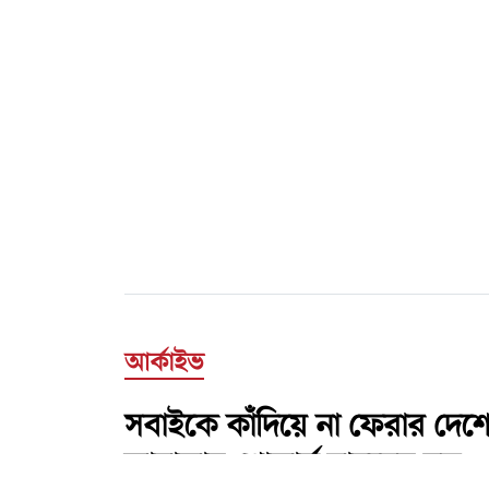
আর্কাইভ
সবাইকে কাঁদিয়ে না ফেরার দে
জানাজায় শোকার্ত মানুষের ঢল