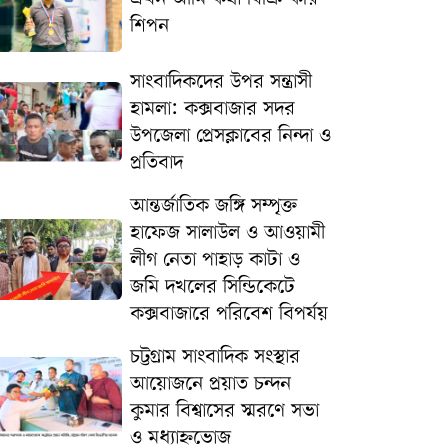
শিপন
সাংবাদিকদের উপর সন্ত্রাসী
হামলা: কক্সবাজার সদর
উপজেলা প্রেসক্লাবের নিন্দা ও
প্রতিবাদ
আন্তর্জাতিক জঙ্গি সম্পৃক্ত
হাফেজ সালাউল ও আওয়ামী
লীগ নেতা পাহাড় কাটা ও
জমি দখলের সিন্ডিকেটে
কক্সবাজারে পরিবেশ বিপর্যয়
চট্টগ্রাম সাংবাদিক সংস্থার
আয়োজনে প্রয়াত চন্দন
কুমার বিশ্বাসের স্মরণে সভা
ও মধ্যাহ্নভোজ