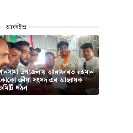
আর্কাইভ
‎খানসামা উপজেলায় আরাফারত রহমান
কোকো ক্রীয়া সংসদ এর আহ্বায়ক
কমিটি গঠন