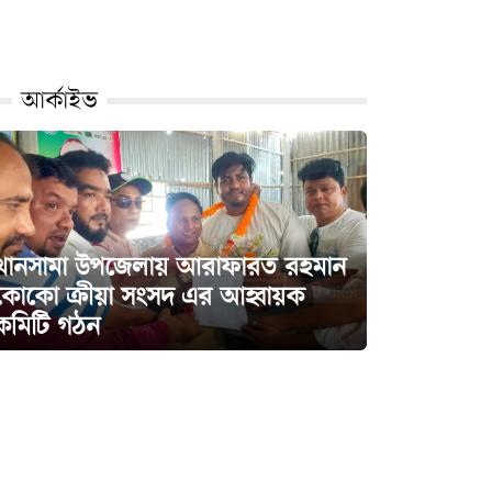
আর্কাইভ
‎খানসামা উপজেলায় আরাফারত রহমান
কোকো ক্রীয়া সংসদ এর আহ্বায়ক
কমিটি গঠন