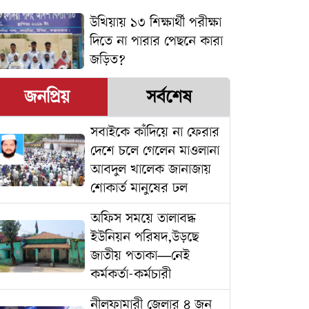
উখিয়ায় ১৩ শিক্ষার্থী পরীক্ষা
দিতে না পারার পেছনে কারা
জড়িত?
জনপ্রিয়
সর্বশেষ
সবাইকে কাঁদিয়ে না ফেরার
দেশে চলে গেলেন মাওলানা
আবদুল খালেক জানাজায়
শোকার্ত মানুষের ঢল
অফিস সময়ে তালাবদ্ধ
ইউনিয়ন পরিষদ,উড়ছে
জাতীয় পতাকা—নেই
কর্মকর্তা-কর্মচারী
নীলফামারী জেলার ৪ জন