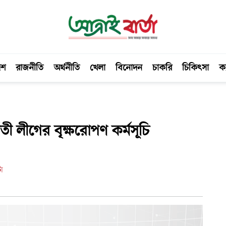
েশ
রাজনীতি
অর্থনীতি
খেলা
বিনোদন
চাকরি
চিকিৎসা
ক্
ঁতী লীগের বৃক্ষরোপণ কর্মসূচি
ো