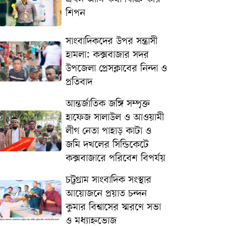
শিপন
সাংবাদিকদের উপর সন্ত্রাসী
হামলা: কক্সবাজার সদর
উপজেলা প্রেসক্লাবের নিন্দা ও
প্রতিবাদ
আন্তর্জাতিক জঙ্গি সম্পৃক্ত
হাফেজ সালাউল ও আওয়ামী
লীগ নেতা পাহাড় কাটা ও
জমি দখলের সিন্ডিকেটে
কক্সবাজারে পরিবেশ বিপর্যয়
চট্টগ্রাম সাংবাদিক সংস্থার
আয়োজনে প্রয়াত চন্দন
কুমার বিশ্বাসের স্মরণে সভা
ও মধ্যাহ্নভোজ