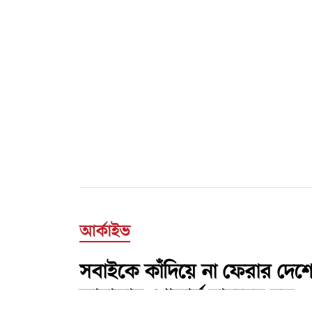
আর্কাইভ
সবাইকে কাঁদিয়ে না ফেরার দে
জানাজায় শোকার্ত মানুষের ঢল