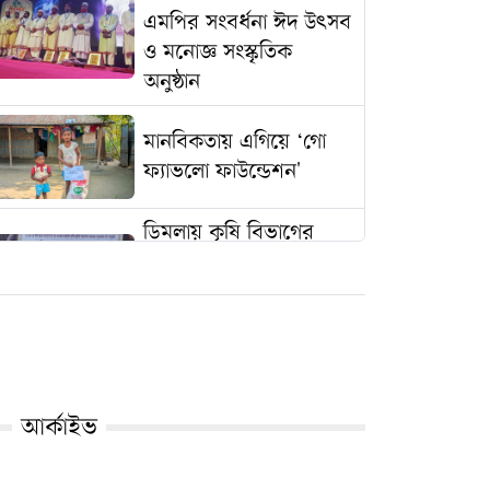
এমপির সংবর্ধনা ঈদ উৎসব
ও মনোজ্ঞ সংস্কৃতিক
অনুষ্ঠান
মানবিকতায় এগিয়ে ‘গো
ফ্যাভলো ফাউন্ডেশন'
ডিমলায় কৃষি বিভাগের
উদ্যোগে চরাঞ্চলের
কৃষকদের মাঝে এলএলপি
সেট ও পাইপ বিতরণ
খানসামায় রক্তরেখা ব্লাড
ব্যাংকের উদ্যোগে ২৩৯
আর্কাইভ
কপি কুরআন মাজিদ
বিতরণ কর্মসূচী ২০২৫
অনুষ্ঠিত ।