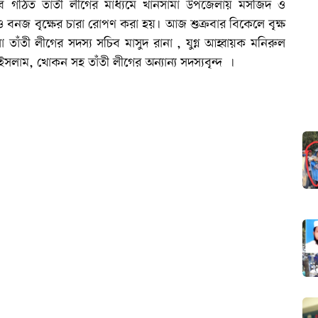
 নব গঠিত তাঁতী লীগের মাধ্যমে খানসামা উপজেলায় মসজিদ ও
 ও বনজ বৃক্ষের চারা রোপণ করা হয়। আজ শুক্রবার বিকেলে বৃক্ষ
তাঁতী লীগের সদস্য সচিব মাসুদ রানা , যুগ্ন আহ্বায়ক মনিরুল
াম, খোকন সহ তাঁতী লীগের অন্যান্য সদস্যবৃন্দ ।