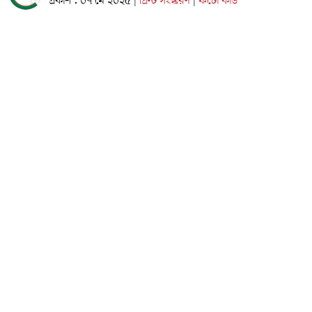
প্রকাশ : ০৭ মে ২০২৫
প্রিন্ট সংস্করণ
ফটো কার্ড
|
|
কক্সবাজার প্রতিনিধি
কক্সবাজারের উখিয়া উপজেলার রাজাপালং ইউনিয়নের স্বনামধন্য
শিক্ষা প্রতিষ্ঠান চাকবৈঠা উচ্চ বিদ্যালয়ের সম্মানিত প্রতিষ্ঠাতা প্রধান
শিক্ষক ও ডিগলিয়া পালং রহমানিয়া কাছেমুল উলুম মাদ্রাসার সাবেক
পরিচালক মাওলানা আব্দুল খালেক ইন্তেকাল করেছেন (ইন্নালিল্লাহি