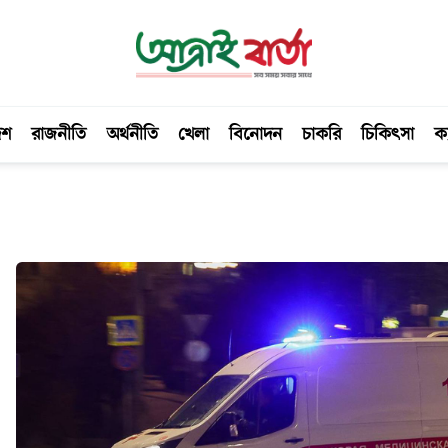
েশ
রাজনীতি
অর্থনীতি
খেলা
বিনোদন
চাকরি
চিকিৎসা
ক্