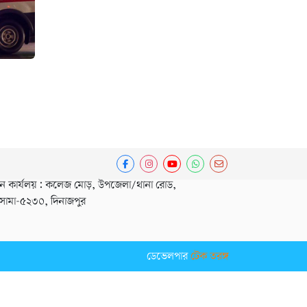
ধান কার্যলয় : কলেজ মোড়, উপজেলা/থানা রোড,
সামা-৫২৩০, দিনাজপুর
ডেভেলপার
টেক তরঙ্গ