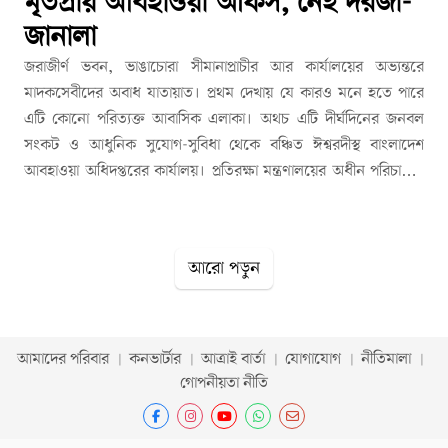
মৃতপ্রায় আবহাওয়া অফিস, নেই দরজা-
জানালা
জরাজীর্ণ ভবন, ভাঙাচোরা সীমানাপ্রাচীর আর কার্যালয়ের অভ্যন্তরে
মাদকসেবীদের অবাধ যাতায়াত। প্রথম দেখায় যে কারও মনে হতে পারে
এটি কোনো পরিত্যক্ত আবাসিক এলাকা। অথচ এটি দীর্ঘদিনের জনবল
সংকট ও আধুনিক সুযোগ-সুবিধা থেকে বঞ্চিত ঈশ্বরদীস্থ বাংলাদেশ
আবহাওয়া অধিদপ্তরের কার্যালয়। প্রতিরক্ষা মন্ত্রণালয়ের অধীন পরিচালিত
এই স্থাপনাটি একটি পাইলট বেলুন পর্যবেক্ষণাগার। সংশ্লিষ্ট সূত্রে জানা
গেছে, ঈশ্বরদী বিমানবন্দর এলাকার ভেতরে ১৯৬৫ সালে প্রায় ৫ একর
জমির ওপর সরকারি উদ্যোগে এই পাইলট বেলুন পর্যবেক্ষণাগার প্রতিষ্ঠিত
আরো পড়ুন
হয়। শুরুতে কর্মকর্তা-কর্মচারীদের জন্য একাধিক আবাসিক ভবন ও একটি
পর্যবেক্ষণাগার নির্মাণ করা হলেও দীর্ঘদিন সংস্কার ও রক্ষণাবেক্ষণের
অভাবে পুরো এলাকাজুড়ে এখন বিরাজ করছে ভুতুড়ে পরিবেশ। তদারকির
অভাবে ভবনগুলোর দরজা, জানালা, এমনকি জানালার গ্রিল পর্যন্ত চুরি হয়ে
আমাদের পরিবার
কনভার্টার
আত্রাই বার্তা
যোগাযোগ
নীতিমালা
গেছে। এদিকে আবহাওয়া পরিমাপের জন্য ব্যবহৃত দুটি যন্ত্রের মধ্যে একটি
গোপনীয়তা নীতি
দীর্ঘদিন ধরে বিকল। ফলে একটি যন্ত্র দিয়েই কোনোমতে আবহাওয়া
পর্যবেক্ষণের কাজ চালিয়ে যেতে হচ্ছে সংশ্লিষ্টদের। স্থানীয়দের অভিযোগ,