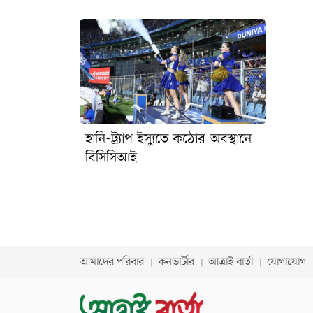
মুশফিকুর রহিম, লিটন দাস, মেহেদী হাসান মিরাজ (সহ-
অধিনায়ক), তাইজুল ইসলাম, নাঈম হাসান, ইবাদত
হোসেন, শরীফুল ইসলাম, তাসকিন আহমেদ, নাহিদ রানা,
তানজিদ হাসান তামিম, অমিত হাসান
হানি-ট্র্যাপ ইস্যুতে কঠোর অবস্থানে
বিসিসিআই
আমাদের পরিবার
কনভার্টার
আত্রাই বার্তা
যোগাযোগ