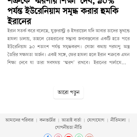
শত্রুকে ‘স্মরণীয় শিক্ষা’ দেব, ৯০%
পর্যন্ত ইউরেনিয়াম সমৃদ্ধ করার হুমকি
ইরানের
ইরান সতর্ক করে বলেছে, যুক্তরাষ্ট্র ও ইসরায়েল যদি আবার তাদের ভূখণ্ডে
হামলা চালায়, তাহলে তেহরানের সম্ভাব্য জবাবগুলোর একটি হতে পারে
ইউরেনিয়াম ৯০ শতাংশ পর্যন্ত সমৃদ্ধকরণ। সোজা কথায় পরমাণু অস্ত্র
তৈরির সক্ষমতা অর্জন। একই সঙ্গে, ফের হামলা হলে ইরান শত্রুকে এমন
শিক্ষা দেবে যা তারা সবসময় ‘স্মরণ’ রাখবে। ইরানের পার্লামেন্টের
পররাষ্ট্রনীতি ও জাতীয় নিরাপত্তা কমিটির মুখপাত্র ইব্রাহিম রেজায়ী সামাজিক
যোগাযোগমাধ্যম এক্সে দেওয়া এক পোস্টে এই বিষয়ে বলেন, ‘আমরা এটি
পার্লামেন্টে পর্যালোচনা করব।’ এর আগে, গত রোববার ইরান যুদ্ধের
আরো পড়ুন
অবসান ঘটাতে যুক্তরাষ্ট্রের প্রস্তাবের জবাব পাকিস্তানের মাধ্যমে পাঠায়।
কিন্তু ট্রাম্প সেটিকে ‘পুরোপুরি অগ্রহণযোগ্য’ বলে প্রত্যাখ্যান করেন। এর
পর সোমবার ইরানের পার্লামেন্ট স্পিকার মোহাম্মদ বাঘের গালিবাফ বলেন,
যেকোনো আগ্রাসনের বিরুদ্ধে ইরান ‘স্মরণীয় শিক্ষা’ দিতে প্রস্তুত। তিনি
আমাদের পরিবার
কনভার্টার
আত্রাই বার্তা
যোগাযোগ
নীতিমালা
এক্সে দেওয়া এক পোস্টে লেখেন, ‘আমাদের সশস্ত্র বাহিনী যেকোনো
গোপনীয়তা নীতি
আগ্রাসনের জবাবে স্মরণীয় শিক্ষা দিতে প্রস্তুত।’ তিনি আরও বলেন, ‘ভুল