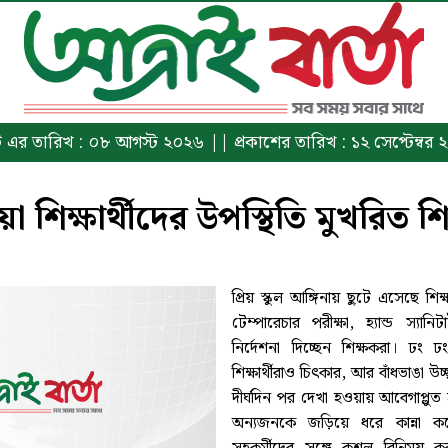
িন্ট এর তারিখ : ০৮ আগস্ট ২০২৬ || প্রকাশের তারিখ : ১২ সেপ্টেম্বর 
িয়া শিক্ষার্থীদের উপস্থিতি মুখরিত শি
প্রিয় স্কুল আঙ্গিনায় ছুটে এসেছে শিক্
টেম্পারেচার পরীক্ষা, হ্যান্ড স্যানিট
নির্দেশনা দিচ্ছেন শিক্ষকরা। ঢং 
শিক্ষার্থীরাও চিৎকার, আর বাঁধভাঙা উচ্
দীর্ঘদিন পর দেখা হওয়ায় আবেগাপ্
অন্যজনকে জড়িয়ে ধরে কান্না কর