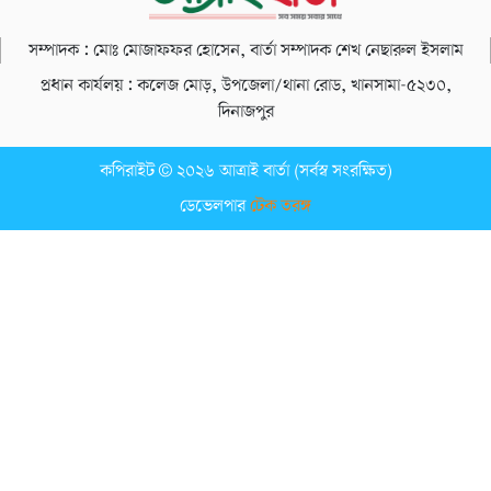
সম্পাদক : মোঃ মোজাফফর হোসেন, বার্তা সম্পাদক শেখ নেছারুল ইসলাম
প্রধান কার্যলয় : কলেজ মোড়, উপজেলা/থানা রোড, খানসামা-৫২৩০,
দিনাজপুর
কপিরাইট © ২০২৬ আত্রাই বার্তা (সর্বস্ব সংরক্ষিত)
ডেভেলপার
টেক তরঙ্গ